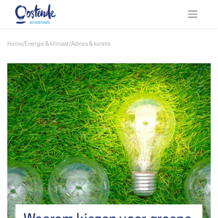
Home
/
Energie & klimaat
/
Advies & kennis